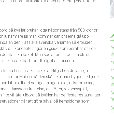
ö. Det är bra att kontakta cateringföretag direkt för att
julbord på kvällar brukar ligga någonstans från 500 kronor
h ju närmare jul man kommer kan priserna gå upp
lunda än den klassiska svenska varianten så erbjuder
Pr
nskt vis. I konceptet ingår en guide som berättar om de
de
 det franska köket. Man spelar boule och så blir det
a en klassisk tradition till något annorlunda.
E
sk
nska så finns alla klassiker att tillgå hos de vanliga
thus utanför Malmö på den skånska landsbygden erbjuder
De
hittar allt det vanliga. Inlagda sillar, rullströmming,
d
korvar, Janssons frestelse, grisfötter, revbensspjäll,
Så
inte vill äta julbord på kvällen har de flesta restauranger
fa
reservationer går att göra såväl på hemsidorna som
Så