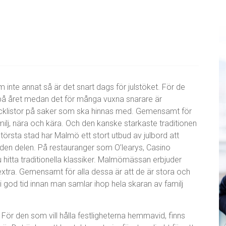
inte annat så är det snart dags för julstöket. För de
n på året medan det för många vuxna snarare är
ecklistor på saker som ska hinnas med. Gemensamt för
familj, nära och kära. Och den kanske starkaste traditionen
törsta stad har Malmö ett stort utbud av julbord att
den delen. På restauranger som O’learys, Casino
itta traditionella klassiker. Malmömässan erbjuder
e extra. Gemensamt för alla dessa är att de är stora och
 god tid innan man samlar ihop hela skaran av familj
rt! För den som vill hålla festligheterna hemmavid, finns