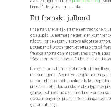
även möjlighet att boka
julbordscatering
i Malm
hinna få de tjänster man söker.
Ett franskt julbord
Priserna varierar såklart men ett traditionellt 
och uppåt. Ju närmare helgen man kommer oc
något. För den som vill prova något lite annor
Boulebar på Drottningtorget ett julbord på fra
franska anorna och mat serveras som tillagas i
frågesport och fun facts. Ett bra tillfälle att gör
För den som vill hålla i det mer traditionellt sve
restaurangerna. Även diverse gårdar och gäs
genomarbetade och traditionella koncept där man 
julskinka, köttbullar, prinskorv olika typer av jul
gravad och rökt lax och så vidare. För den som 
också menyer för jullunch. Beställningar och 
genom att ringa.