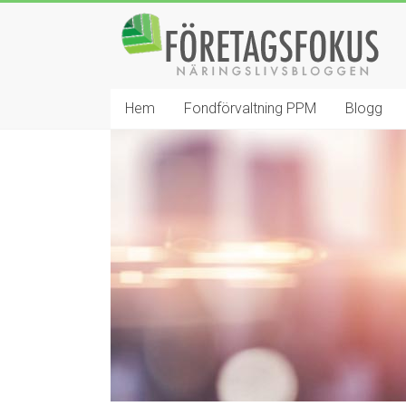
Hoppa
Företagsfokus
till
innehåll
Näringslivsbloggen
Hem
Fondförvaltning PPM
Blogg