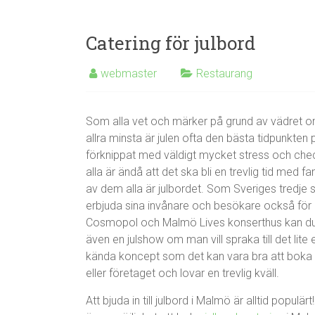
Catering för julbord
webmaster
Restaurang
Som alla vet och märker på grund av vädret om 
allra minsta är julen ofta den bästa tidpunkte
förknippat med väldigt mycket stress och ch
alla är ändå att det ska bli en trevlig tid med 
av dem alla är julbordet. Som Sveriges tredje s
erbjuda sina invånare och besökare också för 
Cosmopol och Malmö Lives konserthus kan du h
även en julshow om man vill spraka till det lit
kända koncept som det kan vara bra att boka i
eller företaget och lovar en trevlig kväll.
Att bjuda in till julbord i Malmö är alltid populä