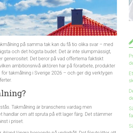
takmålning på samma tak kan du få tio olika svar – med
ägsta och det högsta budet. Det är inte slumpmässigt,
Pr
er generositet. Det beror på vad offerterna faktiskt
de
h vilken ambitionsnivå aktören har på förarbete, produkter
en för takmålning i Sverige 2026 – och ger dig verktygen
E
ferter.
sk
ålning?
De
d
örstås. Takmålning är branschens vardag men
Så
 handlar om att spruta på ett lager färg. Det stämmer
fa
st i priset.
Så
, ibland längre beroende på underhåll. Det förutsätter att