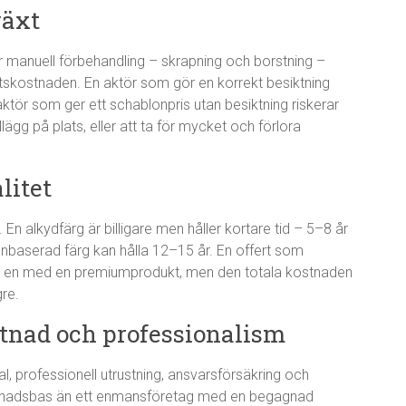
växt
 manuell förbehandling – skrapning och borstning –
ets­kostnaden. En aktör som gör en korrekt besiktning
n aktör som ger ett schablonpris utan besiktning riskerar
illägg på plats, eller att ta för mycket och förlora
litet
. En alkydfärg är billigare men håller kortare tid – 5–8 år
konbaserad färg kan hålla 12–15 år. En offert som
 än en med en premiumprodukt, men den totala kostnaden
gre.
stnad och professionalism
, professionell utrustning, ansvarsförsäkring och
stnadsbas än ett enmansföretag med en begagnad