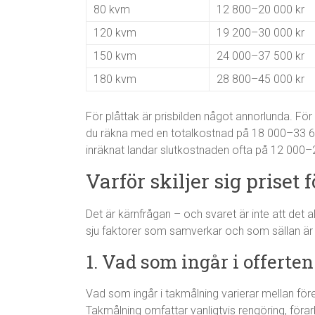
80 kvm
12 800–20 000 kr
120 kvm
19 200–30 000 kr
150 kvm
24 000–37 500 kr
180 kvm
28 800–45 000 kr
För plåttak är prisbilden något annorlunda. För
du räkna med en totalkostnad på 18 000–33 
inräknat landar slutkostnaden ofta på 12 000–
Varför skiljer sig prise
Det är kärnfrågan – och svaret är inte att det a
sju faktorer som samverkar och som sällan är s
1. Vad som ingår i offerten
Vad som ingår i takmålning varierar mellan företag
Takmålning omfattar vanligtvis rengöring, förar