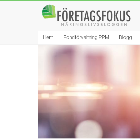
Hoppa
Företagsfokus
till
innehåll
Näringslivsbloggen
Hem
Fondförvaltning PPM
Blogg