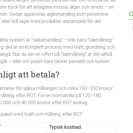
nder tryck för att avlägsna mossa, alger och smuts – en
tet. Sedan appliceras algbehandling som penetrerar
tt eller två lager med produkter anpassade för det
na system är ”takbehandling” – inte bara ”takmålning”.
rg: det är en komplett process med tvätt, grundning och
ngd. När du ser en offert på ”takmålning” är det alltså
ngår – eller om priset bara täcker penseln och burken.
ligt att betala?
atmeter för själva målningen och cirka 160–250 kronor
ålning, efter ROT. För en normalvilla på 120–180
20 000 och 40 000 kronor efter ROT-avdrag.
paket med tvätt och målning, efter ROT:
T
Typisk kostnad