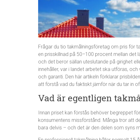
Frågar du tio takmålningsföretag om pris för 
en prisskillnad på 50–100 procent mellan det l
och det beror sällan uteslutande på girighet ell
innehåller, var i landet arbetet ska utföras, oc
och garanti. Den här artikeln förklarar prisbild
att förstå vad du faktiskt jämför när du tar in of
Vad är egentligen takm
Innan priset kan förstås behöver begreppet f
konsumentens missförstånd. Många tror att det
bara delvis – och det är den delen som syns min
En professionell takmålning håller normalt 15 år