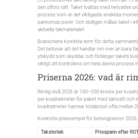
den utförs rätt. Taket tvättas med hetvatten u
process som är det viktigaste enskilda momen
pannornas porer. Och slutligen målas taket i e
aktuella takmaterialet.
Branschens korrekta term för detta sammanhåll
Det betonar att det handlar om mer än bara fä
ytskydd som skyddar och förlänger takets livslä
viktigt att kontrollera om hela denna process i
Priserna 2026: vad är rim
Rimlig nivå 2026 är 100–200 kronor per kvadr
per kvadratmeter för paket med taktvätt och m
kvadratmeter hamnar totalpriset ofta mellan 
Konkreta prisexempel för betongpannor 2026, 
Takstorlek
Prisspann efter RO