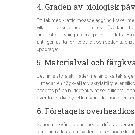
4. Graden av biologisk på
Ett tak med kraftig mossbeläggning kräver mer
vilket är tidskrävande och direkt påverkar arb
innan offertgivning justerar priset för detta. E
antingen att ta för lite betalt och sedan ta prist
uppdraget.
5. Materialval och färgkva
Det finns stora skillnader mellan olika takfärger
– medan en högkvalitativ akrylatfärg eller sili
baseras på en budget-akrylat ser billigare ut
över takets livscykel kan vara lika hög eller hö
6. Företagets overheadko
Seriösa takvårdsbolag med certifierad personal
strukturerade garantisystem har en högre ko