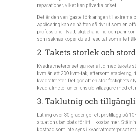
reparationer, vilket kan påverka priset.
Det är den vanligaste förklaringen till extrema 
applicering kan se hälften så dyr ut som en o
professionell tvätt, algbehandling och pannkontr
som saknas köper du ett resultat som inte håll
2. Takets storlek och stord
Kvadratmeterpriset sjunker alltid med takets s
kvm än ett 200 kvm-tak, eftersom etablering, r
kvadratmeter. Det gör att en stor fastighets sty
kvadratmeter än en enskild villaägare med ett 
3. Taklutnig och tillgängl
Lutning över 30 grader ger ett pristillägg på 
situation utan plats för lift – kostar mer. Ställ
kostnad som inte syns i kvadratmeterpriset me