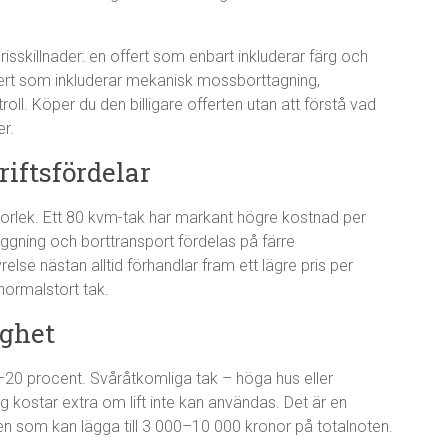
prisskillnader: en offert som enbart inkluderar färg och
ffert som inkluderar mekanisk mossborttagning,
oll. Köper du den billigare offerten utan att förstå vad
er.
riftsfördelar
torlek. Ett 80 kvm-tak har markant högre kostnad per
iggning och borttransport fördelas på färre
relse nästan alltid förhandlar fram ett lägre pris per
normalstort tak.
ighet
10–20 procent. Svåråtkomliga tak – höga hus eller
ning kostar extra om lift inte kan användas. Det är en
n som kan lägga till 3 000–10 000 kronor på totalnoten.