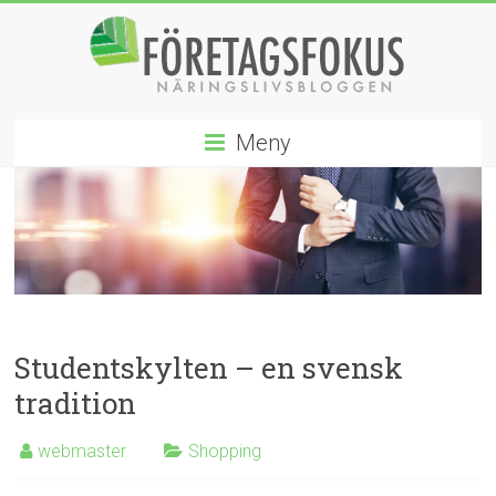
Hoppa
till
innehåll
Företagsfokus
Meny
Näringslivsbloggen
Studentskylten – en svensk
tradition
webmaster
Shopping