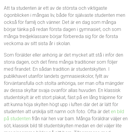
Att ta studenten är ett av de största och viktigaste
ögonblicken i mångas liv, både för självaste studenten men
också för familj och vänner. Det är en dag som många
börjar tänka på redan första dagen i gymnasiet, och som
många tredjeklassare börjar förbereda sig för de första
veckorna av sitt sista år i skolan.
Som förälder eller anhörig är det mycket att stå i inför den
stora dagen, och det finns många traditioner som följer
med firandet. En sådan tradition är studentskylten. I
publikhavet utanför landets gymnasieskolor, fyllt av
förväntansfulla och stolta anhöriga, ser man ofta mängder
av dessa skyltar svaja ovanför allas huvuden. En klassisk
studentskylt är ett stort plakat, fäst på en lång träpinne för
att kunna höja skylten högt upp i luften där det är lätt för
studenten att urskilja sitt namn och foto. Ofta är det
en bild
på studenten
från när hen var barn. Många föräldrar väljer en
söt, klassisk bild till studentskylten medan en del väljer lite