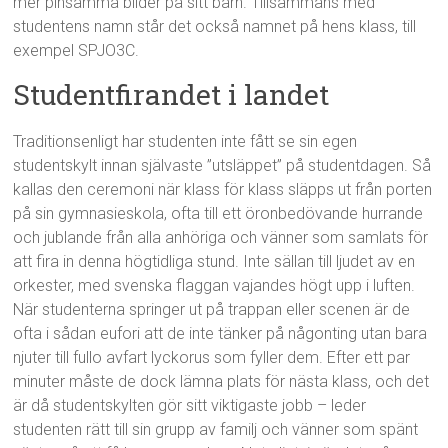
mer pinsamma bilder på sitt barn. Tillsammans med
studentens namn står det också namnet på hens klass, till
exempel SPJO3C.
Studentfirandet i landet
Traditionsenligt har studenten inte fått se sin egen
studentskylt innan självaste ”utsläppet” på studentdagen. Så
kallas den ceremoni när klass för klass släpps ut från porten
på sin gymnasieskola, ofta till ett öronbedövande hurrande
och jublande från alla anhöriga och vänner som samlats för
att fira in denna högtidliga stund. Inte sällan till ljudet av en
orkester, med svenska flaggan vajandes högt upp i luften.
När studenterna springer ut på trappan eller scenen är de
ofta i sådan eufori att de inte tänker på någonting utan bara
njuter till fullo avfart lyckorus som fyller dem. Efter ett par
minuter måste de dock lämna plats för nästa klass, och det
är då studentskylten gör sitt viktigaste jobb – leder
studenten rätt till sin grupp av familj och vänner som spänt