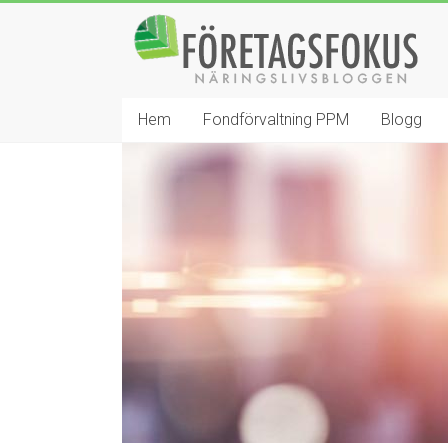
Hoppa
Företagsfokus
till
innehåll
Näringslivsbloggen
Hem
Fondförvaltning PPM
Blogg