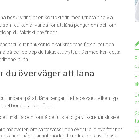
na beskrivning är en kontokredit med utbetalning via
mme som du kan använda för att låna pengar om och om
lopp du faktiskt använder.
gar till ditt bankkonto ökar kreditens flexibilitet och
nta på det belopp du faktiskt utnyttjar. Därmed kan detta
Pr
ditionella lån.
de
r du överväger att låna
E
sk
De
u funderar på att låna pengar. Detta oavsett vilken typ
d
empel bör du tänka på att:
Så
 det finstilta och förstå de fullständiga villkoren, inklusive
fa
ra medveten om räntesatser och eventuella avgifter när
Så
 använder något annat modernt kreditalternativ. Dessa