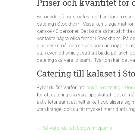
Priser och kvantitet för
Beroende på hur stor fest det handlar om samt
catering i Stockholm. Vissa kan tillaga mat fö
kanske 40 personer. Det bästa sättet att hitta 
kontakta några olika firmor i Stockholm. På de
dina önskemål och se vad som är möjligt. Cater
utan även ett smidigt sätt att bjuda på lunch o
catering ska vara lönsamt. Tvärtom kan det vara 
Catering till kalaset i S
Fyller du år? Varför inte
boka in catering i Stoc
för att catering ska vara uppskattat. Det är m
aktiviteter samt att helt enkelt socialisera si
utan krångel och du får mycket mer tid att u
←
Så väljer du rätt bergvärmepump