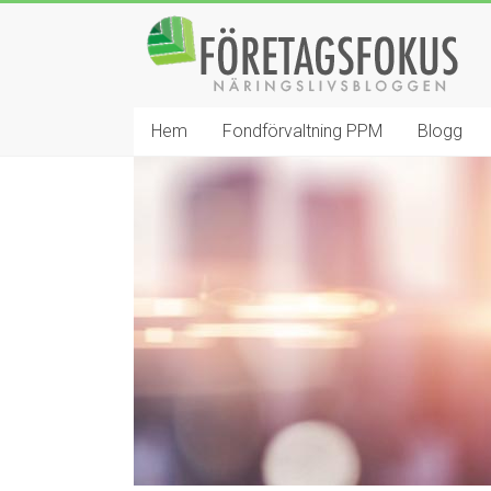
Hoppa
Företagsfokus
till
innehåll
Näringslivsbloggen
Hem
Fondförvaltning PPM
Blogg