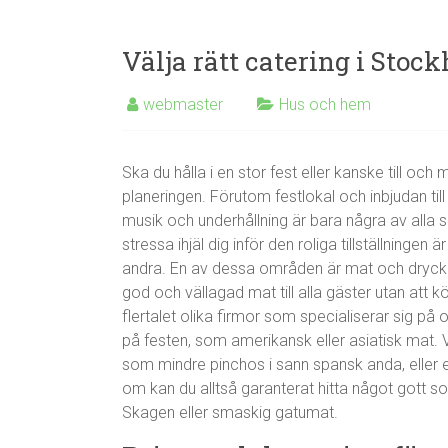
Välja rätt catering i Stoc
webmaster
Hus och hem
Ska du hålla i en stor fest eller kanske till o
planeringen. Förutom festlokal och inbjudan till
musik och underhållning är bara några av alla 
stressa ihjäl dig inför den roliga tillställninge
andra. En av dessa områden är mat och dryck. 
god och vällagad mat till alla gäster utan att 
flertalet olika firmor som specialiserar sig på o
på festen, som amerikansk eller asiatisk mat. V
som mindre pinchos i sann spansk anda, eller e
om kan du alltså garanterat hitta något gott s
Skagen eller smaskig gatumat.