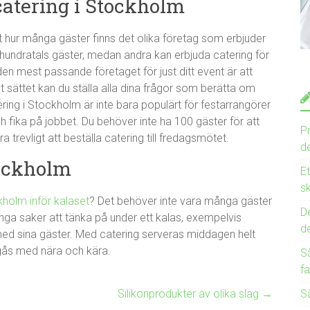
 catering i Stockholm
 hur många gäster finns det olika företag som erbjuder
r hundratals gäster, medan andra kan erbjuda catering för
den mest passande företaget för just ditt event är att
t sättet kan du ställa alla dina frågor som berätta om
ing i Stockholm är inte bara populärt för festarrangörer
ch fika på jobbet. Du behöver inte ha 100 gäster för att
Pr
trevligt att beställa catering till fredagsmötet.
de
tockholm
E
sk
kholm inför kalaset
? Det behöver inte vara många gäster
De
ånga saker att tänka på under ett kalas, exempelvis
d
g med sina gäster. Med catering serveras middagen helt
mgås med nära och kära.
Så
fa
Silikonprodukter av olika slag
→
Så