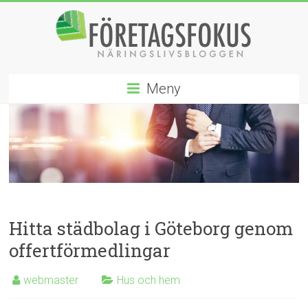
Hoppa
till
innehåll
Företagsfokus
Meny
Näringslivsbloggen
Hitta städbolag i Göteborg genom
offertförmedlingar
webmaster
Hus och hem