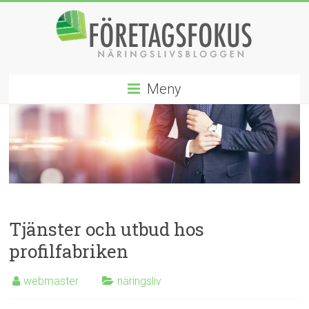
Hoppa
till
innehåll
Företagsfokus
Meny
Näringslivsbloggen
Tjänster och utbud hos
profilfabriken
webmaster
näringsliv