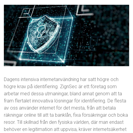
Dagens intensiva internetanvändning har satt högre och
högre krav på identifiering. ZignSec är ett företag som
arbetar med dessa utmaningar, bland annat genom att ta
fram flertalet innovativa lösningar för identifiering. De flesta
av oss använder internet för det mesta, från att betala
räkningar online till att ta banklån, fixa försäkringar och boka
resor. Till skillnad från den fysiska världen, där man endast
behöver en legitimation att uppvisa, kräver internetsäkerhet