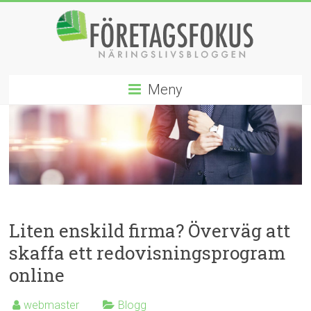
Hoppa
till
innehåll
Företagsfokus
Meny
Näringslivsbloggen
Liten enskild firma? Överväg att
skaffa ett redovisningsprogram
online
webmaster
Blogg