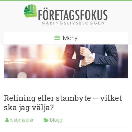
Hoppa
till
innehåll
Företagsfokus
Meny
Näringslivsbloggen
Relining eller stambyte – vilket
ska jag välja?
webmaster
Blogg